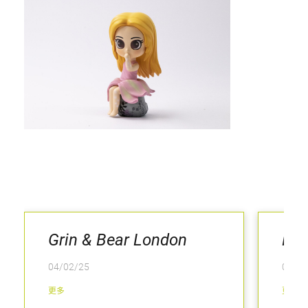
Grin & Bear London
Kee
04/02/25
04/02
更多
更多