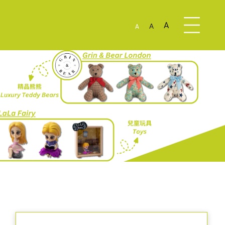
A
A
A